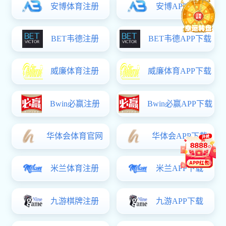
经验交流
联系我们
学习贯彻党的二十届三中全会精神
完美体育365,英冠联赛:
生产企业
贸易企业