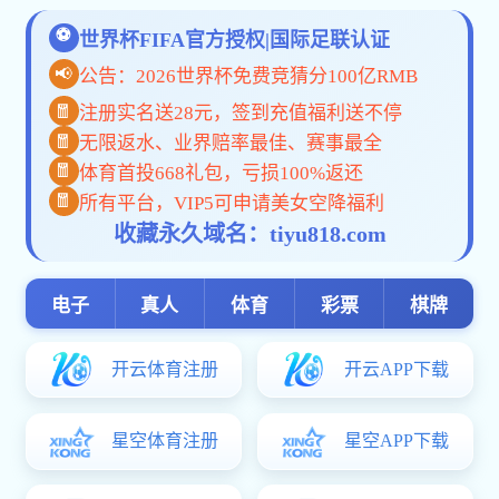
领导关怀
新闻中心
开云体育app官方网站,手机新浪体育要闻
企业动态
媒体聚集
完美体育365,英冠联赛视频
产品展厅
专用汽车
汽车零部件
数控锻压机床
人力资源
人才战略
招聘职位
简历投递
所属公司
生产企业
贸易企业
党建工作
组织架构
党建动态
学习园地