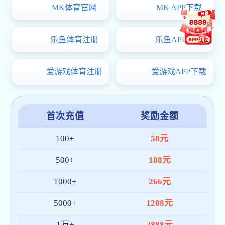
您现在的位置：首页 >> 所属公司
完美体育365,英冠联赛:所属公司
完美体育365,英冠联赛:湖北完美体育365,英冠联赛铸
造股份有限公司
湖北完美体育365,英冠联赛铸造股份有限公司是省属大型
湖北随州市曾都经济开发区，是生产汽车、工程机械铸件的
公司占地面积近1000亩、建筑面积18万平米、员工1200余人
万元，被评为湖北省 “重点上市后备企业”、“省级文明单位”、
式单位”。
公司拥有7条铸造生产线、23条机加生产线，有各类生产设备
具有X光探伤检测能力，各种检测手段更齐全。公司产品主要