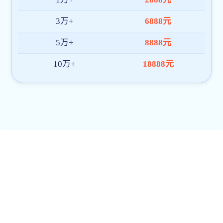
器壳等底盘件和工程机械零部件，产品共有八大系列900多
技、陕西汉德、济南生汽等32家国内客户；印度塔塔、印度爱莎
户。公司获得ISO/TS16949：2002国际质量体系认证。
品”，公司商标为“中国驰名商标”，拥有专利技术20多项。
目前公司二期技改工程业已启动，主要用于引进德国奔驰刹
后形成重卡、工程机械、部件总成和大型特种铸件四大主业板
经营规模，公司致力成为中国一流、世界领先的汽车零部件
电话/传真：0722-3580280 /3580550
邮 编：441300
地 址： 湖北随州市交通大道1116号
电子信箱：
zhuzao@triring.cn
关于完美体育365,英冠联赛
联系我们
人才招聘