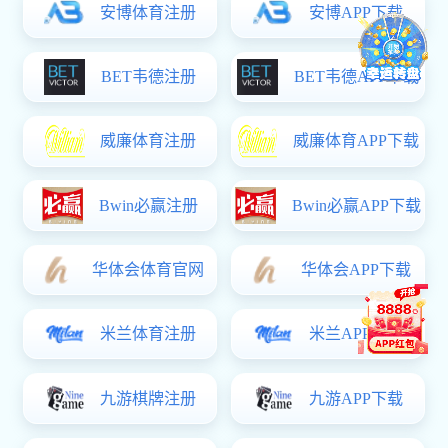
经验交流
联系我们
学习贯彻党的二十届三中全会精神
完美体育365,英冠联赛:
生产企业
贸易企业