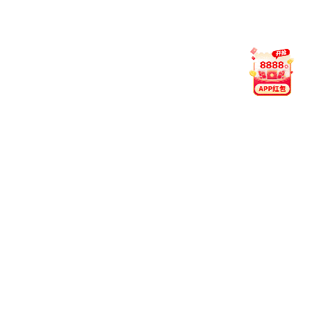
会上，公司党委副书记、执委会副主任王汉荣作党风廉
政建设工作报告，党委副书记、执委会副主任李红涛作党建
工作报告，党委委员、纪委书记、执委会委员石盈作纪检工
作报告，党委委员、工会主席、执委会委员聂涛发布公司党
委关于新形势下全面加强和改进党建工作的实施意见，党委
委员、执委会委员熊小平传达了上级有关精神。
肖为指出，
一是提高政治站位，深刻认识党建工
作的极端重要性、现实紧迫性。
坚持党的领导、加强
党的建设是国有企业的根本属性、践行使命的根本保
障、防范风险的根本要求。必须把坚持党的领导作为