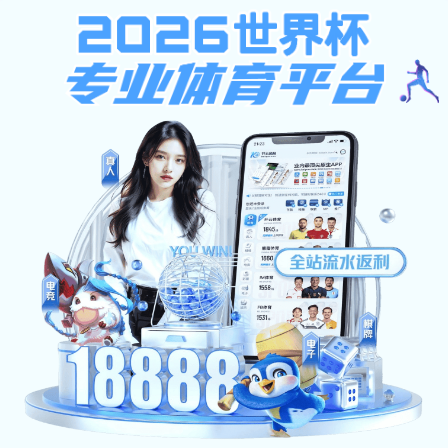
完美体育365,英冠联赛
完美体育365,英冠联赛:
OA
企业邮
ENGLISH
首页
开云体育app官方网站,手机新浪体育概况
开云体育app官方网站,手机新浪体育简介
组织结构
管理团队
发展规划
企业文化
历史沿革